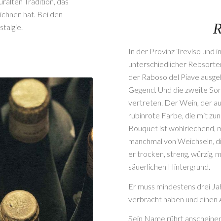
ralten Tradition, das
ichnen hat. Bei den
R
talgie.
In der Provinz Treviso und 
unterschiedlicher Rebsorte
der Raboso del Piave ausge
Gegend. Und die zweite Sort
vertreten. Der Wein, der au
rubinrote Farbe, die mit z
Bouquet ist wohlriechend, 
manchmal von Weichseln, di
er trocken, streng, würzig, 
säuerlichen Hintergrund.
Er muss mindestens drei Jah
verbracht haben und einen A
Sein Name rührt anschein