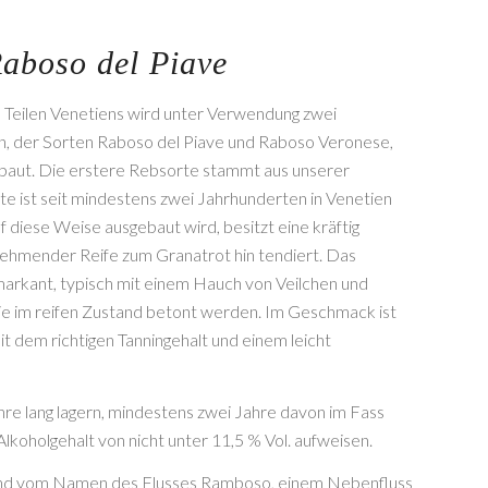
aboso del Piave
in Teilen Venetiens wird unter Verwendung zwei
n, der Sorten Raboso del Piave und Raboso Veronese,
baut. Die erstere Rebsorte stammt aus unserer
e ist seit mindestens zwei Jahrhunderten in Venetien
f diese Weise ausgebaut wird, besitzt eine kräftig
unehmender Reife zum Granatrot hin tendiert. Das
markant, typisch mit einem Hauch von Veilchen und
e im reifen Zustand betont werden. Im Geschmack ist
mit dem richtigen Tanningehalt und einem leicht
re lang lagern, mindestens zwei Jahre davon im Fass
lkoholgehalt von nicht unter 11,5 % Vol. aufweisen.
end vom Namen des Flusses Ramboso, einem Nebenfluss