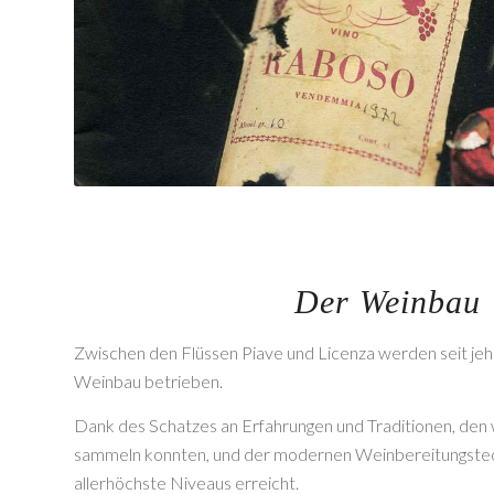
Der Weinbau
Zwischen den Flüssen Piave und Licenza werden seit je
Weinbau betrieben.
Dank des Schatzes an Erfahrungen und Traditionen, den w
sammeln konnten, und der modernen Weinbereitungstec
allerhöchste Niveaus erreicht.