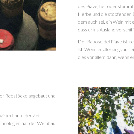
des Piave, her oder stammt 
Herbe und die stopfenden E
dem auch sei, ein Wein mit e
dass er ins Ausland verschi
Der Raboso del Piave ist k
ist. Wenn er allerdings aus 
dies vor allem dann, wenn e
her Rebstöcke angebaut und
ir im Laufe der Zeit
hnologien hat der Weinbau