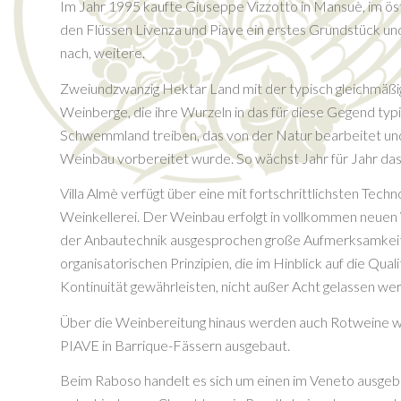
Im Jahr 1995 kaufte Giuseppe Vizzotto in Mansuè, im ös
den Flüssen Livenza und Piave ein erstes Grundstück und
nach, weitere.
Zweiundzwanzig Hektar Land mit der typisch gleichmäß
Weinberge, die ihre Wurzeln in das für diese Gegend typ
Schwemmland treiben, das von der Natur bearbeitet und
Weinbau vorbereitet wurde. So wächst Jahr für Jahr da
Villa Almè verfügt über eine mit fortschrittlichsten Tech
Weinkellerei. Der Weinbau erfolgt in vollkommen neue
der Anbautechnik ausgesprochen große Aufmerksamkeit
organisatorischen Prinzipien, die im Hinblick auf die Qual
Kontinuität gewährleisten, nicht außer Acht gelassen we
Über die Weinbereitung hinaus werden auch Rotweine 
PIAVE in Barrique-Fässern ausgebaut.
Beim Raboso handelt es sich um einen im Veneto ausge