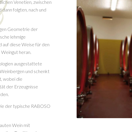
tlichen Venetien, zwischen
 dann folgten, nach und
igen Geometrie der
ische lehmige
 auf diese Weise für den
s Weingut heran.
nologien ausgestattete
n Weinbergen und schenkt
, wobei die
ität der Erzeugnisse
rden.
wie der typische RABOSO
bauten Wein mit