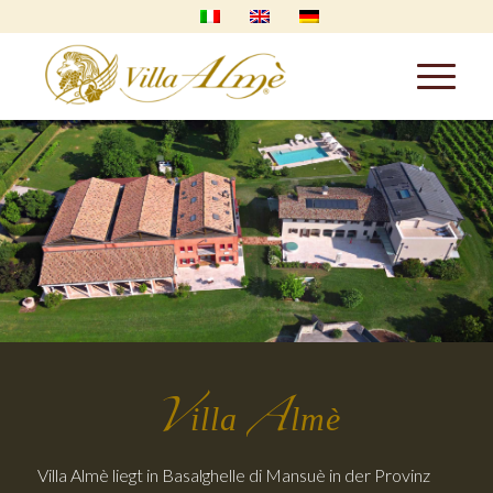
V
A
illa
lmè
Villa Almè liegt in Basalghelle di Mansuè in der Provinz