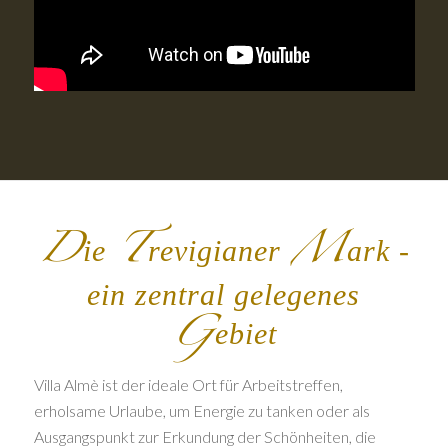
D
T
M
ie
revigianer
ark -
ein zentral gelegenes
G
ebiet
Villa Almè ist der ideale Ort für Arbeitstreffen,
erholsame Urlaube, um Energie zu tanken oder als
Ausgangspunkt zur Erkundung der Schönheiten, die