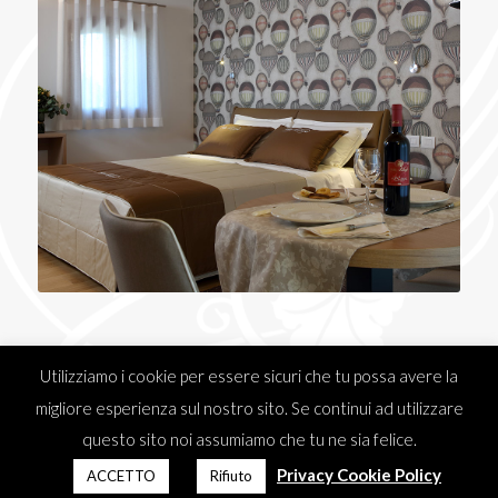
Utilizziamo i cookie per essere sicuri che tu possa avere la
migliore esperienza sul nostro sito. Se continui ad utilizzare
questo sito noi assumiamo che tu ne sia felice.
© Copyright -
Villa Almè
- P.Iva 00294880265 - Web Design:
Elena Politi
-
Privacy Cookie Policy
ACCETTO
Rifiuto
Graphic:
Partner
-
Privacy policy